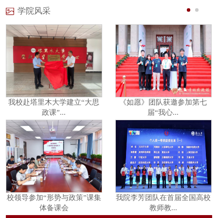
学院风采
我校赴塔里木大学建立“大思
《如愿》团队获邀参加第七
政课”...
届“我心...
校领导参加“形势与政策”课集
我院李芳团队在首届全国高校
体备课会
教师教...