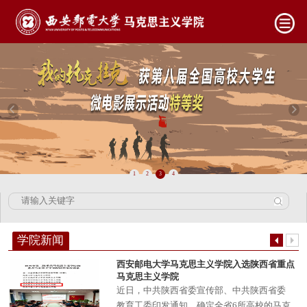
1
2
3
4
学院新闻
西安邮电大学马克思主义学院入选陕西省重点
马克思主义学院
​近日，中共陕西省委宣传部、中共陕西省委
教育工委印发通知，确定全省6所高校的马克