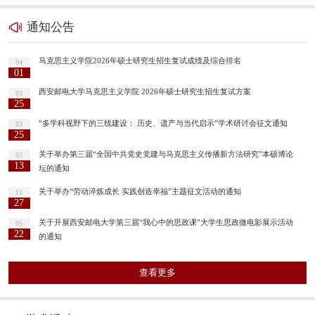
通知公告
马克思主义学院2026年硕士研究生招生复试成绩及综合排名
04
01
西安邮电大学马克思主义学院 2026年硕士研究生招生复试方案
03
25
“多学科视野下的三线建设： 历史、遗产与当代启示”学术研讨会征文通知
03
25
关于举办第三届“全国中共党史党建与马克思主义传播新方法研究”本硕博论
03
13
坛的通知
关于举办“劳动淬炼成长 实践创造幸福”主题征文活动的通知
11
27
关于开展西安邮电大学第三届“我心中的思政课”大学生思政微电影展示活动
05
22
的通知
查看更多