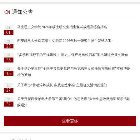
通知公告
马克思主义学院2026年硕士研究生招生复试成绩及综合排名
04
01
西安邮电大学马克思主义学院 2026年硕士研究生招生复试方案
03
25
“多学科视野下的三线建设： 历史、遗产与当代启示”学术研讨会征文通知
03
25
关于举办第三届“全国中共党史党建与马克思主义传播新方法研究”本硕博论
03
13
坛的通知
关于举办“劳动淬炼成长 实践创造幸福”主题征文活动的通知
11
27
关于开展西安邮电大学第三届“我心中的思政课”大学生思政微电影展示活动
05
22
的通知
查看更多