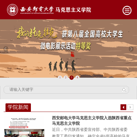
1
2
3
4
学院新闻
西安邮电大学马克思主义学院入选陕西省重点
马克思主义学院
​近日，中共陕西省委宣传部、中共陕西省委
教育工委印发通知，确定全省6所高校的马克