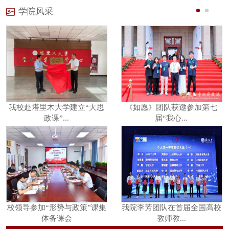
学院风采
我校赴塔里木大学建立“大思
《如愿》团队获邀参加第七
政课”...
届“我心...
校领导参加“形势与政策”课集
我院李芳团队在首届全国高校
体备课会
教师教...