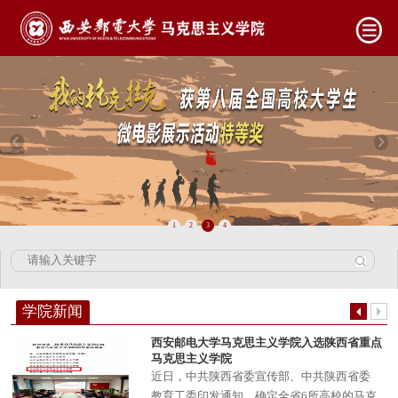
1
2
3
4
学院新闻
西安邮电大学马克思主义学院入选陕西省重点
马克思主义学院
​近日，中共陕西省委宣传部、中共陕西省委
教育工委印发通知，确定全省6所高校的马克