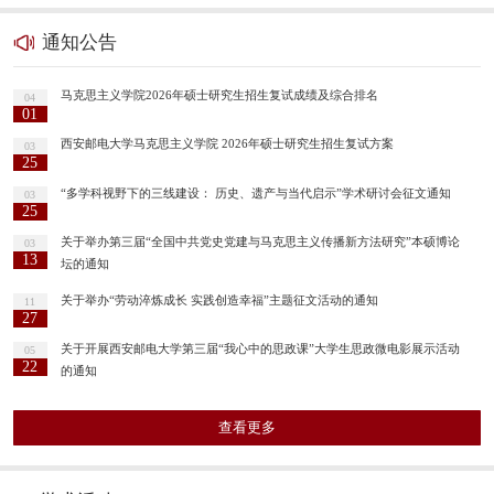
通知公告
马克思主义学院2026年硕士研究生招生复试成绩及综合排名
04
01
西安邮电大学马克思主义学院 2026年硕士研究生招生复试方案
03
25
“多学科视野下的三线建设： 历史、遗产与当代启示”学术研讨会征文通知
03
25
关于举办第三届“全国中共党史党建与马克思主义传播新方法研究”本硕博论
03
13
坛的通知
关于举办“劳动淬炼成长 实践创造幸福”主题征文活动的通知
11
27
关于开展西安邮电大学第三届“我心中的思政课”大学生思政微电影展示活动
05
22
的通知
查看更多