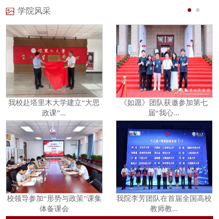
学院风采
我校赴塔里木大学建立“大思
《如愿》团队获邀参加第七
政课”...
届“我心...
校领导参加“形势与政策”课集
我院李芳团队在首届全国高校
体备课会
教师教...