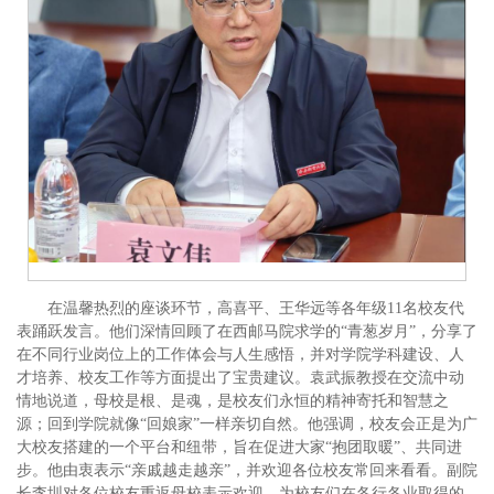
在温馨热烈的座谈环节，高喜平、王华远等各年级11名校友代
表踊跃发言。他们深情回顾了在西邮马院求学的“青葱岁月”，分享了
在不同行业岗位上的工作体会与人生感悟，并对学院学科建设、人
才培养、校友工作等方面提出了宝贵建议。袁武振教授在交流中动
情地说道，母校是根、是魂，是校友们永恒的精神寄托和智慧之
源；回到学院就像“回娘家”一样亲切自然。他强调，校友会正是为广
大校友搭建的一个平台和纽带，旨在促进大家“抱团取暖”、共同进
步。他由衷表示“亲戚越走越亲”，并欢迎各位校友常回来看看。副院
长李圳对各位校友重返母校表示欢迎，为校友们在各行各业取得的