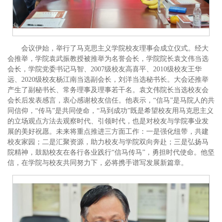
会议伊始，举行了马克思主义学院校友理事会成立仪式。经大
会推举，学院袁武振教授被推举为名誉会长，学院院长袁文伟当选
会长，学院党委书记马智、2007级校友高喜平、2010级校友王华
远、2020级校友杨江南当选副会长，刘洋当选秘书长。大会还推举
产生了副秘书长、常务理事及理事若干名。袁文伟院长当选校友会
会长后发表感言，衷心感谢校友信任。他表示，“信马”是马院人的共
同信仰，“传马”是共同使命，“马到成功”既是希望校友用马克思主义
的立场观点方法去观察时代、引领时代，也是对校友与学院事业发
展的美好祝愿。未来将重点推进三方面工作：一是强化纽带，共建
校友家园；二是汇聚资源，助力校友与学院双向奔赴；三是弘扬马
院精神，鼓励校友在各行各业践行“信马传马”，勇担时代使命。他坚
信，在学院与校友共同努力下，必将携手谱写发展新篇章。