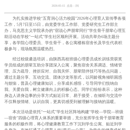
2026-05-15 点击：[
9
]
为扎实推进学校“五育润心
活力校园”
2026
年心理育人宣传季各项
工作，
5
月
7
日至
15
日，由党委学生工作部、党委研究生工作部主
办，马克思主义学院承办的“宿说心声
朋辈同行”学生骨干朋辈心理互
助活动在学校“一站式”学生社区顺利开展。活动共举办
6
场主题分
享，各学院心理委员、学生骨干，各公寓楼栋宿舍长及学生代表积
极参与，现场氛围温暖热烈。
经过校级遴选培训，由陕西高校班级心理委员成长训练营获奖
学员组成的朋辈互助分享团深入公寓，聚焦宿舍关系调适、情绪管
理、压力疏导、挫折应对、自我关怀、朋辈陪伴技巧等热点问题，
通过主题分享、互动交流、团体沙龙等形式，以同龄视角倾听困惑
与烦恼，普及心理健康知识，分享成长感悟，引导同学们悦纳自
我、关爱自我，树立健康向上的积极心态。同学们纷纷表示，这种
身边人讲身边事的分享方式贴近日常、易于接受，在倾听与交流中
不仅释放情绪、认识自我，更真切感受到被理解与接纳的温暖。
本次活动是依托“一站式”学生社区阵地构建“学校—学院—班级
—宿舍”四级心理育人体系的重要举措，充分发挥学生骨干朋辈教育
服务的积极作用，将心理健康教育工作下沉到学生公寓、贴近到学