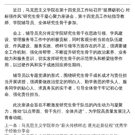
近日，马克思主义学院在第十四党员工作站召开“挺膺砺初心 对
标强作风”研究生骨干凝心聚力座谈会，第十四党员工作站指导教
师、学院辅导员、全
体研究生骨干参加。
会上，辅导员充分肯定学院研究生骨干在思政引领、学风建
设、管理服务等工作中的积极贡献，同时客观分析当前在队伍建
设、作风建设、服务实效、榜样引领等方面存在的不足，强调要健
全工作机制、强化传帮带，不断提升研究生骨干的政治素养、业务
能力和服务意识，切实发挥研究生骨干的示范带头和桥梁纽带作
用，以过硬作风和实干成效回应师生期待。
辅导员以专题党课的形式，围绕研究生骨干成长成才与责任担
当开展讲授，强调要做政治坚定的明白人、勤学善思的带头人、服
务同学的贴心人、求真务实的实干者，引导全体骨干牢记初心使
命、强化责任担当。
此次座谈会旨在不断激发研究生骨干队伍的内生动力与凝聚
力，推动“以点带面、骨干先行、全体共进”，为学院高质量发展注入
青春动能。
上一条：
马克思主义学院举办“薪火传榜样志 逐光赴新征程”优秀学
子经验分享会