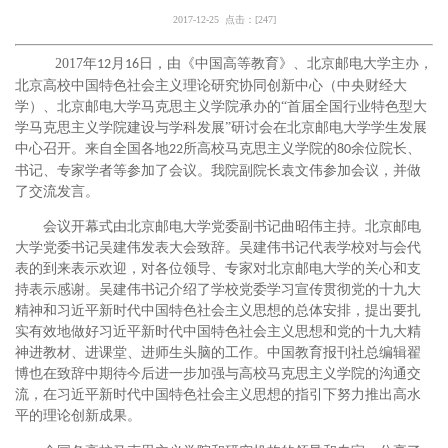
2017-12-25 点击：[
247
]
2017
年
月
日，由《中国高等教育》、北京邮电大学主办，
12
16
北京高校中国特色社会主义理论研究协同创新中心（中央财经大
学）、北京邮电大学马克思主义学院承办的“首届全国行业特色型大
学马克思主义学院建设与学科发展”研讨会在北京邮电大学学生发展
中心召开。来自全国各地
所高校马克思主义学院的
余位院长、
22
80
书记、专家学者等参加了会议。
我院副院长袁文伟参加会议，并做
了交流发言。
会议开幕式由
北京邮电大学党委副书记曲昭伟主持。北京邮电
大学党委书记吴建伟发表大会致辞。吴建伟书记代表学校对与会代
表的到来表示欢迎，对各位领导、专家对北京邮电大学的关心和支
持表示感谢。吴建伟书记介绍了学校党委学习宣传贯彻党的十九大
精神和习近平新时代中国特色社会主义思想的总体安排，提出要扎
实有效地做好习近平新时代中国特色社会主义思想和党的十九大精
神进教材、进课堂、进师生头脑的工作。
中国教育报刊社总编辑翟
博
也
在致辞中期待今后进一步加强与高校马克思主义学院的沟通交
流，在习近平新时代中国特色社会主义思想的指引下努力推出高水
平的理论创新成果。