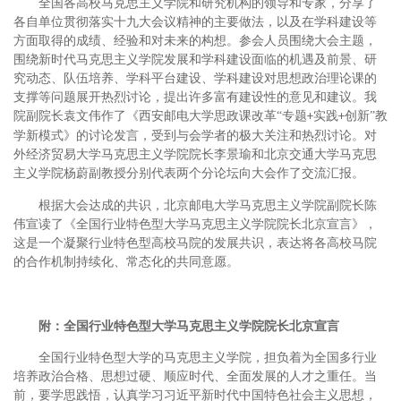
全国
各高校马克思主义学院和研究机构的领导和专家，分享了
各自单位贯彻落实十九大会议精神的主要做法，以及在学科建设等
方面取得的成绩、经验和对未来的构想。参会人员围绕大会主题，
围绕新时代马克思主义学院发展和学科建设面临的机遇及前景、研
究
动态、队伍培养、学科平台建设、学科建设对思想政治理论课的
支撑等问题展开热烈讨论，提出许多富有建设性的意见和建议。
我
院副院长袁文伟作了《
西安邮电大学思政课改革
“专题
实践
创新”教
+
+
学新模式
》的讨论发言，受到与会学者的极大关注和热烈讨论。
对
外经济贸易大学马克思主义学院院长李景瑜和北京交通大学马克思
主义学院杨蔚副教授分别代表两个分论坛向大会作了交流汇报。
根据大会达成的共识，北京邮电大学马克思主义学院副院长陈
伟宣读了《全国行业特色型大学马克思主义学院院长北京宣言》，
这是一个凝聚行业特色型高校马院的发展共识，表达将各高校马院
的合作机制持续化、常态化的共同意愿。
附：全国行业特色型大学马克思主义学院院长北京宣言
全国行业特色型大学的马克思主义学院，担负着为全国多行业
培养政治合格、思想过硬、顺应时代、全面发展的人才之重任。当
前，要学思践悟，认真学习习近平新时代中国特色社会主义思想，