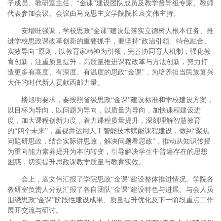
子成员、教研室主任、“金课”建设团队成员及教学督导组专家、教师
代表参加会议。会议由马克思主义学院院长袁文伟主持。
安增旺强调，学校思政“金课”建设是落实立德树人根本任务、推
进学校思政课改革创新的重要抓手，要坚持“政治引领、特色融合、
实效导向”原则，以教育家精神为引领，完善协同育人机制，强化教
育创新，注重质量提升，高质量推进课程改革与方法创新，努力打
造更多有高度、有深度、有温度的思政“金课”，为培养担当民族复兴
大任的时代新人贡献西邮力量。
楼旭明要求，要按照省级思政“金课”建设标准和学校建设方案，
以目标为导向，以问题为导向，以质量为导向，加快课程建设进
度，加大课程创新力度，着力课程质量提升，深刻理解智慧教育
的“四个未来”，重视并运用人工智能技术赋能课程建设，做到“聚焦
问题研思政，结合实际讲思政，解决问题看思政”，推动从知识传授
为重向能力素养提升为本的转变，引导解决学生中普遍存在的思想
困惑，切实提升思政课教学质量与教育实效。
会上，袁文伟汇报了学院思政“金课”建设整体推进情况。学院各
教研室负责人分别汇报了各自团队“金课”建设特色与进展。与会人员
围绕思政“金课”阶段性建设成果、质量提升优化及下一阶段重点工作
展开交流与研讨。