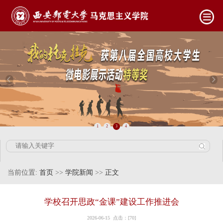
1
2
3
4
当前位置:
首页
>>
学院新闻
>>
正文
学校召开思政“金课”建设工作推进会
2026-06-15 点击：[
70
]