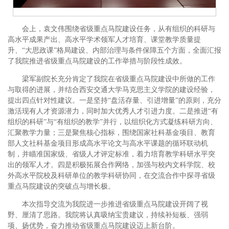
会上，袁文伟围绕省级重点马院建设任务，从有组织的科研与
高水平成果产出、高水平学术领军人才培育、课堂教学质量提
升、“大思政课”格局建设、内部治理与条件保障五个方面，全面汇报
了我院推进省级重点马院建设的工作举措与阶段性成效。
梁军副院长充分肯定了我院在省级重点马院建设中所做的工作
与取得的进展，并结合西安交通大学马克思主义学院的建设经验，
提出四点针对性建议。一是坚持“盘活存量、引进增量”的原则，充分
激活现有人才资源潜力，同时加大优秀人才引进力度。二是推进“有
组织的科研”与“有组织的教学”并行，以组织化方式凝练科研方向、
汇聚教学力量；三是聚焦核心指标，围绕国家社科基金项目、教育
部人文社科基金项目形成高水平论文与高水平课题的循环联动机
制，并瞄准国家级、省级人才评定标准，着力培育教学科研水平突
出的领军人才。四是积极拓展合作网络，加强与校内文科学院、校
外高水平院校及科研单位的教学科研协同，在交流合作中探寻省级
重点马院建设的突破点与增长极。
本次指导交流为我院进一步推进省级重点马院建设开阔了视
野、厘清了思路。我院将认真吸纳宝贵建议，持续补短板、强弱
项、扬优势，奋力推动省级重点马院建设迈上新台阶。