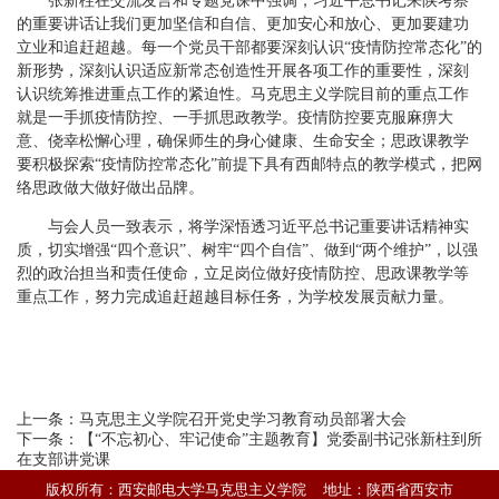
张新柱在交流发言和专题党课中强调，习近平总书记来陕考察
的重要讲话让我们更加坚信和自信、更加安心和放心、更加要建功
立业和追赶超越。每一个党员干部都要深刻认识
“疫情防控常态化”的
新形势，深刻认识适应新常态创造性开展各项工作的重要性，深刻
认识统筹推进重点工作的紧迫性。马克思主义学院目前的重点工作
就是一手抓疫情防控、一手抓思政教学。疫情防控要克服麻痹大
意、侥幸松懈心理，确保师生的身心健康、生命安全；思政课教学
要积极探索“疫情防控常态化”前提下具有西邮特点的教学模式，把网
络思政做大做好做出品牌。
与会人员一致表示，将学深悟透习近平总书记重要讲话精神实
质，切实增强
“四个意识”、树牢“四个自信”、做到“两个维护”，以强
烈的政治担当和责任使命，立足岗位做好疫情防控、思政课教学等
重点工作，努力完成追赶超越目标任务，为学校发展贡献力量。
上一条：
马克思主义学院召开党史学习教育动员部署大会
下一条：
【“不忘初心、牢记使命”主题教育】党委副书记张新柱到所
在支部讲党课
版权所有：西安邮电大学马克思主义学院 地址：陕西省西安市