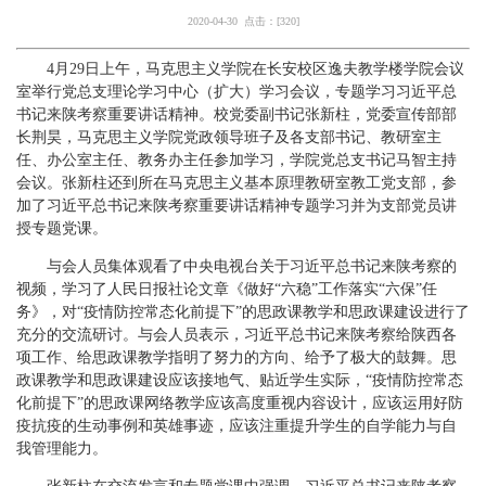
2020-04-30 点击：[
320
]
4月29日上午，马克思主义学院在长安校区逸夫教学楼学院会议
室举行党总支理论学习中心（扩大）学习会议，专题学习习近平总
书记来陕考察重要讲话精神。校党委副书记张新柱，党委宣传部部
长荆昊，马克思主义学院党政领导班子及各支部书记、教研室主
任、办公室主任、教务办主任参加学习，学院党总支书记马智主持
会议。张新柱还到所在马克思主义基本原理教研室教工党支部，参
加了习近平总书记来陕考察重要讲话精神专题学习并为支部党员讲
授专题党课。
与会人员集体观看了中央电视台关于习近平总书记来陕考察的
视频，学习了人民日报社论文章《做好
“六稳”工作落实“六保”任
务》，对“疫情防控常态化前提下”的思政课教学和思政课建设进行了
充分的交流研讨。与会人员表示，习近平总书记来陕考察给陕西各
项工作、给思政课教学指明了努力的方向、给予了极大的鼓舞。思
政课教学和思政课建设应该接地气、贴近学生实际，“疫情防控常态
化前提下”的思政课网络教学应该高度重视内容设计，应该运用好防
疫抗疫的生动事例和英雄事迹，应该注重提升学生的自学能力与自
我管理能力。