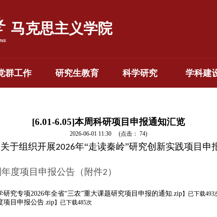
马克思主义学院
党群工作
研究生教育
科学研究
学科建
[6.01-6.05]本周科研项目申报通知汇览
2026-06-01 11:30
(点击：
74
)
会关于组织开展
年“走读秦岭”研究创新实践项目申
2026
划年度项目申报公告
（附件
）
2
究专项2026年全省“三农”重大课题研究项目申报的通知.zip
】
已下载
493
项目申报公告.zip
】
已下载
485
次